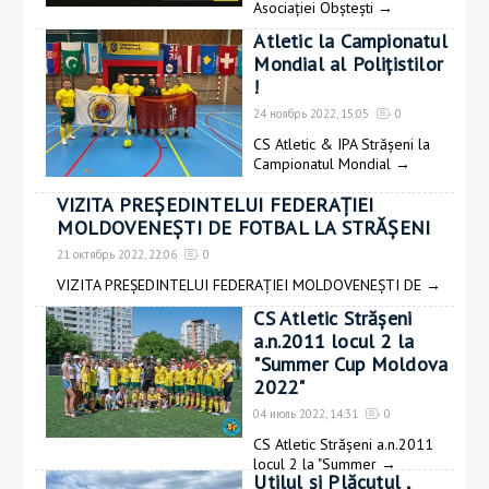
Asociației Obștești
→
Atletic la Campionatul
Mondial al Polițistilor
!
24 ноябрь 2022, 15:05
0
CS Atletic & IPA Strășeni la
Campionatul Mondial
→
VIZITA PREȘEDINTELUI FEDERAȚIEI
MOLDOVENEȘTI DE FOTBAL LA STRĂȘENI
21 октябрь 2022, 22:06
0
VIZITA PREȘEDINTELUI FEDERAȚIEI MOLDOVENEȘTI DE
→
CS Atletic Strășeni
a.n.2011 locul 2 la
"Summer Cup Moldova
2022"
04 июль 2022, 14:31
0
CS Atletic Strășeni a.n.2011
locul 2 la "Summer
→
Utilul și Plăcutul ,