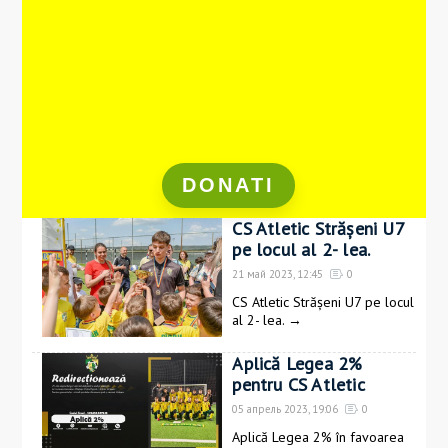
DONATI
CS Atletic Strășeni U7
pe locul al 2- lea.
21 май 2023, 12:45
0
CS Atletic Strășeni U7 pe locul
al 2- lea.
→
Aplică Legea 2%
pentru CS Atletic
05 апрель 2023, 19:06
0
Aplică Legea 2% în favoarea