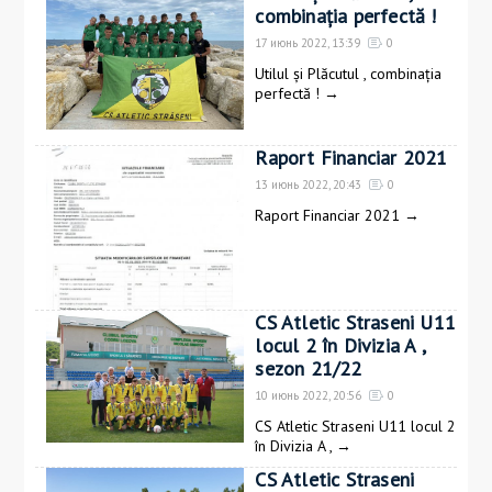
combinația perfectă !
17 июнь 2022, 13:39
0
Utilul și Plăcutul , combinația
perfectă !
→
Raport Financiar 2021
13 июнь 2022, 20:43
0
Raport Financiar 2021
→
CS Atletic Straseni U11
locul 2 în Divizia A ,
sezon 21/22
10 июнь 2022, 20:56
0
CS Atletic Straseni U11 locul 2
în Divizia A ,
→
CS Atletic Straseni