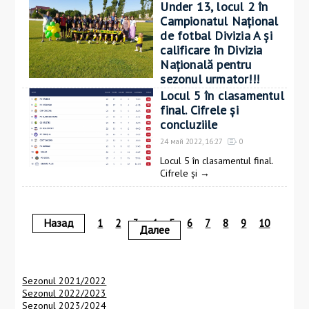
Under 13, locul 2 în
Campionatul Național
de fotbal Divizia A și
calificare în Divizia
Națională pentru
sezonul urmator!!!
Locul 5 în clasamentul
04 июнь 2022, 12:19
0
final. Cifrele și
CS Atletic Straseni Under 13,
concluziile
locul 2 în
→
24 май 2022, 16:27
0
Locul 5 în clasamentul final.
Cifrele și
→
Назад
1
2
3
4
5
6
7
8
9
10
Далее
Sezonul 2021/2022
Sezonul 2022/2023
Sezonul 2023/2024