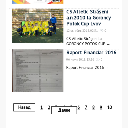
CS Atletic Strășeni
a.n.2010 la Goroncy
Potok Cup Lvov
12 октябрь 2018, 02:51
0
CS Atletic Strășeni la
GORONCY POTOK CUP
→
Raport Financiar 2016
06 июнь 2018, 15:26
0
Raport Financiar 2016
→
Назад
1
2
3
4
5
6
7
8
9
10
Далее