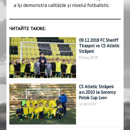
a își demonstra calitățile și nivelul fotbalistic.
ЧИТАЙТЕ ТАКЖЕ:
09.12.2018 FC Sheriff
Tiraspol vs CS Atletic
Strășeni
09 дек, 20:28
CS Atletic Strășeni
a.n.2010 la Goroncy
Potok Cup Lvov
12 окт, 02:51