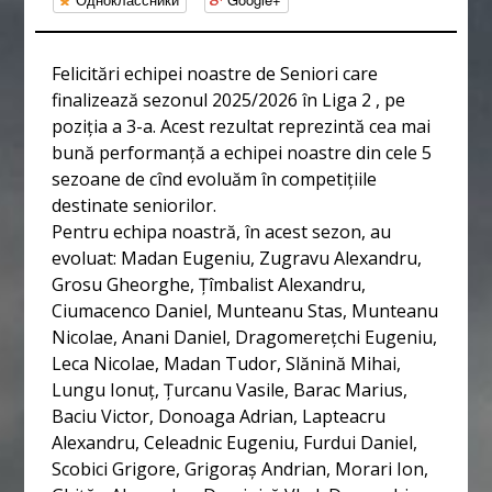
Felicitări echipei noastre de Seniori care
finalizează sezonul 2025/2026 în Liga 2 , pe
poziția a 3-a. Acest rezultat reprezintă cea mai
bună performanță a echipei noastre din cele 5
sezoane de cînd evoluăm în competițiile
destinate seniorilor.
Pentru echipa noastră, în acest sezon, au
evoluat: Madan Eugeniu, Zugravu Alexandru,
Grosu Gheorghe, Țîmbalist Alexandru,
Ciumacenco Daniel, Munteanu Stas, Munteanu
Nicolae, Anani Daniel, Dragomerețchi Eugeniu,
Leca Nicolae, Madan Tudor, Slănină Mihai,
Lungu Ionuț, Țurcanu Vasile, Barac Marius,
Baciu Victor, Donoaga Adrian, Lapteacru
Alexandru, Celeadnic Eugeniu, Furdui Daniel,
Scobici Grigore, Grigoraș Andrian, Morari Ion,