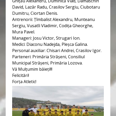
Ghițău Alexandru, Duminică Vlad, Damaschin
David, Lazăr Radu, Crasilov Sergiu, Ciubotaru
Dumitru, Ciortan Denis.
Antrenorii: Țîmbalist Alexandru, Munteanu
Sergiu, Vusatîi Vladimir, Codița Gheorghe,
Mura Pavel.
Manageri: Josu Victor, Strugari Ion.
Medici: Diaconu Nadejda, Pleșca Galina.
Personal auxiliar: Chisari Andrei, Crasilov Igor.
Parteneri: Primăria Strășeni, Consiliul
Municipal Strășeni, Primăria Lozova.
Vă Mulțumim băieți!!!
Felicitări!
Forța Atletic!