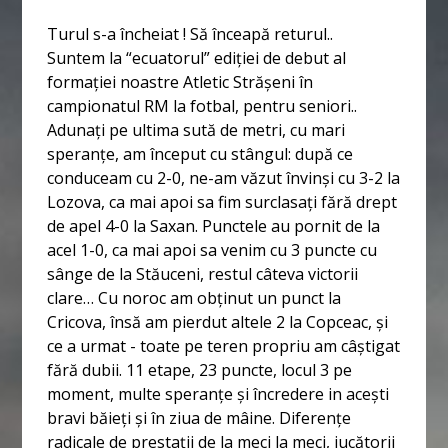
Turul s-a încheiat ! Să înceapă returul..
Suntem la “ecuatorul” ediției de debut al
formației noastre Atletic Strășeni în
campionatul RM la fotbal, pentru seniori..
Adunați pe ultima sută de metri, cu mari
speranțe, am început cu stângul: după ce
conduceam cu 2-0, ne-am văzut învinși cu 3-2 la
Lozova, ca mai apoi sa fim surclasați fără drept
de apel 4-0 la Saxan. Punctele au pornit de la
acel 1-0, ca mai apoi sa venim cu 3 puncte cu
sânge de la Stăuceni, restul câteva victorii
clare… Cu noroc am obținut un punct la
Cricova, însă am pierdut altele 2 la Copceac, și
ce a urmat - toate pe teren propriu am câștigat
fără dubii. 11 etape, 23 puncte, locul 3 pe
moment, multe speranțe și încredere in acești
bravi băieți și în ziua de mâine. Diferențe
radicale de prestații de la meci la meci, jucătorii