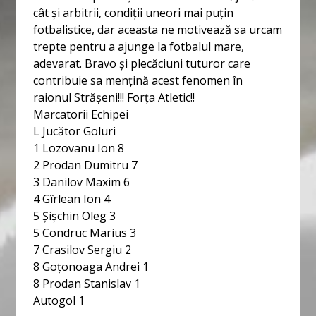
cât și arbitrii, condiții uneori mai puțin
fotbalistice, dar aceasta ne motivează sa urcam
trepte pentru a ajunge la fotbalul mare,
adevarat. Bravo și plecăciuni tuturor care
contribuie sa mențină acest fenomen în
raionul Strășeni!!! Forța Atletic!!
Marcatorii Echipei
L Jucător Goluri
1 Lozovanu Ion 8
2 Prodan Dumitru 7
3 Danilov Maxim 6
4 Gîrlean Ion 4
5 Șișchin Oleg 3
5 Condruc Marius 3
7 Crasilov Sergiu 2
8 Goțonoaga Andrei 1
8 Prodan Stanislav 1
Autogol 1