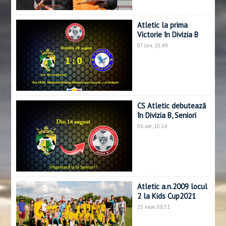
Atletic la prima
Victorie în Divizia B
07 сен, 20:49
CS Atletic debutează
în Divizia B, Seniori
06 авг, 10:14
Atletic a.n.2009 locul
2 la Kids Cup2021
25 июн, 08:51